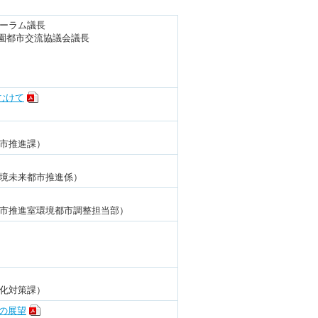
ォーラム議長
園都市交流協議会議長
むけて
都市推進課）
環境未来都市推進係）
都市推進室環境都市調整担当部）
暖化対策課）
の展望