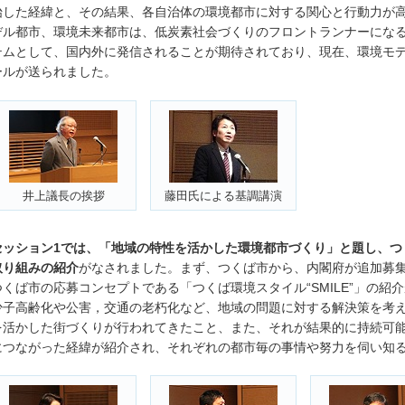
始した経緯と、その結果、各自治体の環境都市に対する関心と行動力が
デル都市、環境未来都市は、低炭素社会づくりのフロントランナーにな
テムとして、国内外に発信されることが期待されており、現在、環境モ
ールが送られました。
井上議長の挨拶
藤田氏による基調講演
セッション1では、「地域の特性を活かした環境都市づくり」と題し、つ
取り組みの紹介
がなされました。まず、つくば市から、内閣府が追加募
つくば市の応募コンセプトである「つくば環境スタイル“SMILE”」の紹
少子高齢化や公害，交通の老朽化など、地域の問題に対する解決策を考
を活かした街づくりが行われてきたこと、また、それが結果的に持続可
につながった経緯が紹介され、それぞれの都市毎の事情や努力を伺い知