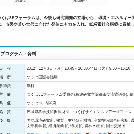
（筑波大）
（産総研）
つくば3Eフォーラムは、今後も研究開発の立場から、環境・エネルギー
に、市民や若い世代に向けた発信にも力を入れ、低炭素社会構築に貢献
プログラム・資料
日 程
2012年12月3日（月）13:45～16:30／4日（火）9:30～16:10
場 所
つくば国際会議場
参加費
無料
主 催
つくば3Eフォーラム委員会(筑波研究学園都市交流協議会), 
共 催
つくば市, 内閣府
協 賛
茨城県科学技術振興財団 つくばサイエンスツアーオフィス
後 援
国立環境研究所, 物質・材料研究機構, 産業技術総合研究所, 
文部科学省, 経済産業省, 環境省, 農林水産省, 国土交通省