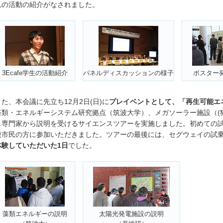
れの活動の紹介がなされました。
3Ecafe学生の活動紹介
パネルディスカッションの様子
ポスター
また、本会議に先立ち12月2日(日)に
プレイベントとして、「再生可能エ
藻類・エネルギーシステム研究拠点（筑波大学）、メガソーラー施設（(
じ専門家から説明を受けるサイエンスツアーを実施しました。初めての試
般市民の方に参加いただきました。ツアーの最後には、セグウェイの試
体験していただいた1日
でした。
藻類エネルギーの説明
太陽光発電施設の説明