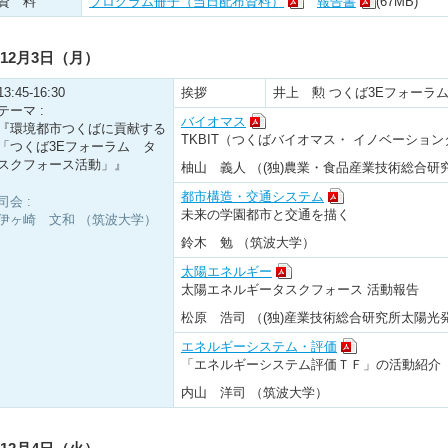
資 料
プログラム冊子（当日配布資料）
報告書
(67MB)
12月3日（月）
13:45-16:30
挨拶
井上 勲 つくば3Eフォーラ
テーマ :
バイオマス
『環境都市つくばに貢献する
TKBIT（つくばバイオマス・ イノベーショ
「つくば3Eフォーラム タ
スクフォース活動」』
柚山 義人 （(独)農業・食品産業技術総合
都市構造・交通システム
司会 :
未来の学園都市と交通を描く
伊ヶ崎 文和 （筑波大学）
鈴木 勉 （筑波大学）
太陽エネルギー
太陽エネルギータスクフォース 活動報告
松原 浩司 （(独)産業技術総合研究所太陽光
エネルギーシステム・評価
「エネルギーシステム評価ＴＦ」の活動紹介
内山 洋司 （筑波大学）