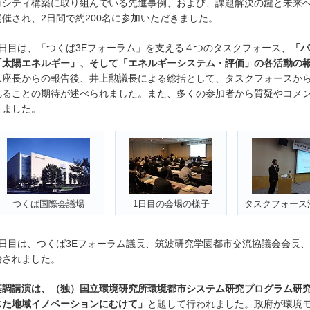
コシティ構築に取り組んでいる先進事例、および、課題解決の鍵と未来
開催され、2日間で約200名に参加いただきました。
1日目は、「つくば3Eフォーラム」を支える４つのタスクフォース、
「バ
「太陽エネルギー」、そして「エネルギーシステム・評価」の各活動の
ス座長からの報告後、井上勲議長による総括として、タスクフォースか
れることの期待が述べられました。また、多くの参加者から質疑やコメ
りました。
つくば国際会議場
1日目の会場の様子
タスクフォース
2日目は、つくば3Eフォーラム議長、筑波研究学園都市交流協議会会長
始されました。
基調講演は、（独）国立環境研究所環境都市システム研究プログラム研
じた地域イノベーションにむけて」
と題して行われました。政府が環境