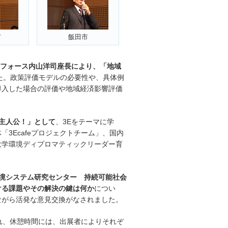
市
飯田市
クフォース内山洋司座長により、「地域
た。政策評価モデルの必要性や、具体例
導入した場合の評価や地域経済影響評価
主人公！」として
、3Eをテーマに学
3Ecafeプロジェクトチーム」、国内
大学環境ディプロマティックリーダー育
境システム研究センター 持続可能社会
ける課題やその解決の鍵は何か
につい
ながら活発な意見交換がなされました。
れ、休憩時間には、出展者によりそれぞ