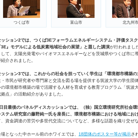
つくば市
富山市
北九州
セッション2では、つくば3Eフォーラムエネルギーシステム・評価タス
『3E』モデルによる低炭素地域社会の展望」と題した講演
が行われまし
として、太陽光発電やバイオマスエネルギーなどを茨城県やつくば市に
が紹介されました。
セッション3では、これからの社会を担っていく学生は「環境都市構築の
生・市民が研究者や専門家と交流を図る場を提供する筑波大学の学生団体「
外の環境都市構築の場で活躍する人材を育成する教育プログラム「筑波
成拠点」の活動紹介がありました。
2日目最後のパネルディスカッションでは、（独）国立環境研究所社会環
システム研究室の藤野純一氏を座長に、環境都市構築における地域にお
て、資金調達の苦労や多世代交流についてなど、多様な話題を織り交ぜ
会場となった中ホール前のホワイエでは、
18団体のポスター等が掲示
さ