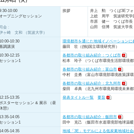
12月4日（火）
9:30-10:00
挨拶
井上 勲 つくば3Eフ
オープニングセッション
上総 周平 筑波研究学
市原 健一 つくば市長
山田 信博 筑波大学長
司会 :
伊ヶ崎 文和 （筑波大学）
10:00-10:30
環境都市を通じた地域イノベーションに
基調講演
藤田 壮（(独)国立環境研究所）
10:30-12:15
各都市の取り組み紹介：つくば市
セッション1
松本 玲子 （つくば市環境生活部環境
各都市の取り組み紹介：富山市
中村 圭勇 （富山市環境部環境政策課
各都市の取り組み紹介：北九州市
柴田 卓典 （北九州市環境局環境未来
12:15-13:35
発表タイトル一覧
要旨
ポスターセッション & 展示 （昼
休憩）
13:35-14:05
各都市の取り組み紹介：飯田市
セッション1
田中 克己 （飯田市水道環境部地球温
14:05-14:35
地域「3E」モデルによる低炭素地域社会