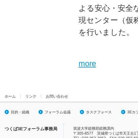
よる安心・安全
現センター（仮
を行いました。
more
2016年3月1日
第3回次世代
ホーム
リンク
お問い合わせ
されました。
目的・組織
フォーラム会議
タスクフォース
3Eカ
3月1日(火)に
つくば3Eフォーラム事務局
筑波大学総務部総務課内
ギーシステムタ
〒305-8577 茨城県つくば市天王台1丁