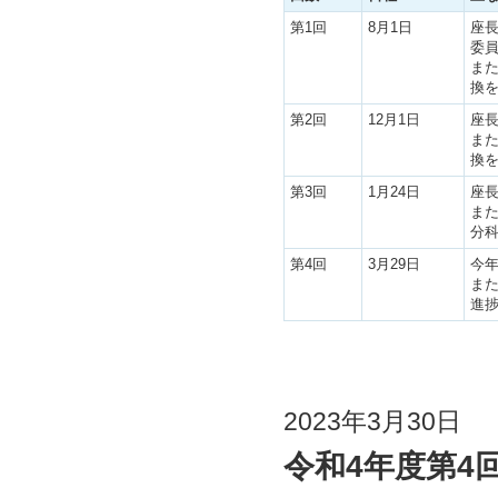
第1回
8月1日
座
委
ま
換
第2回
12月1日
座
ま
換
第3回
1月24日
座
ま
分
第4回
3月29日
今
ま
進
2023年3月30日
令和4年度第4