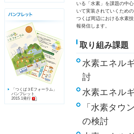
いる「水素」を課題の中心
いて実装されていくための
つくば周辺における水素技
報発信します。
取り組み課題
水素エネル
討
「つくば３Eフォーラム」
水素エネル
パンフレット
2015.1発行
「水素タウ
の検討